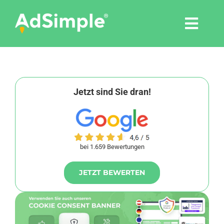
Skip
to
Togg
content
Navi
Leistungen
Tools
Jetzt sind Sie dran!
Pressemitteilungen
bei 1.659 Bewertungen
Shop
JETZT BEWERTEN
Agentur
Blog