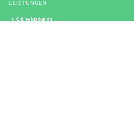
LEISTUNGEN
Online Marketing
Content Marketing
Content Marketing Abos
Content Marketing für Ärzte
Suchmaschinenoptimierung
Social Media Marketing
Influencer Marketing
Partnerprogramm
TOOLS