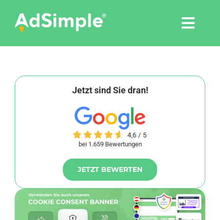
Skip
to
Togg
content
Navi
Leistungen
Tools
Jetzt sind Sie dran!
Pressemitteilungen
bei 1.659 Bewertungen
Shop
JETZT BEWERTEN
Agentur
Blog