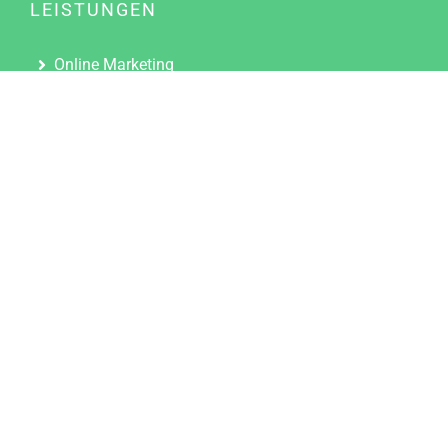
LEISTUNGEN
Online Marketing
Content Marketing
Content Marketing Abos
Content Marketing für Ärzte
Suchmaschinenoptimierung
Social Media Marketing
Influencer Marketing
Partnerprogramm
TOOLS