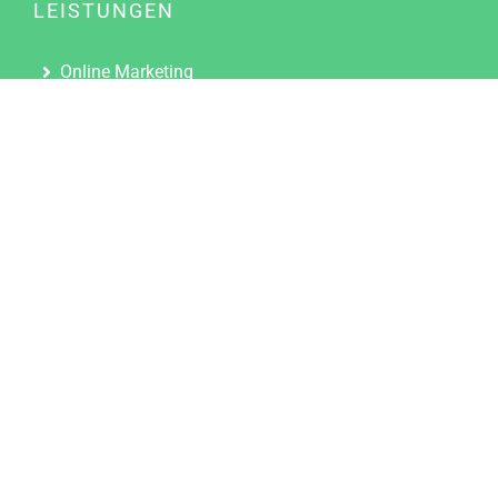
LEISTUNGEN
Online Marketing
Content Marketing
Content Marketing Abos
Content Marketing für Ärzte
Suchmaschinenoptimierung
Social Media Marketing
Influencer Marketing
Partnerprogramm
TOOLS