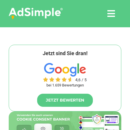
Skip
to
Togg
content
Navi
Leistungen
Tools
Jetzt sind Sie dran!
Pressemitteilungen
bei 1.659 Bewertungen
Shop
JETZT BEWERTEN
Agentur
Blog