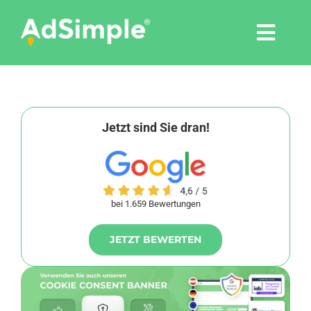
Skip
to
Togg
content
Navi
Leistungen
Tools
Jetzt sind Sie dran!
Pressemitteilungen
bei 1.659 Bewertungen
Shop
JETZT BEWERTEN
Agentur
Blog