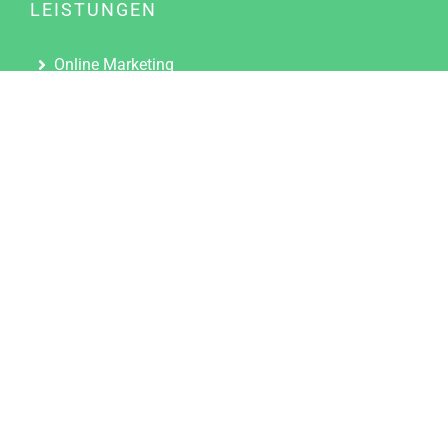
LEISTUNGEN
Online Marketing
Content Marketing
Content Marketing Abos
Content Marketing für Ärzte
Suchmaschinenoptimierung
Social Media Marketing
Influencer Marketing
Partnerprogramm
TOOLS