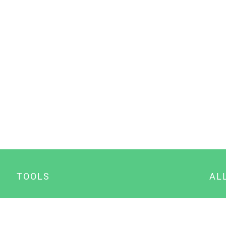
TOOLS
AL
Datenschutz Generator
A