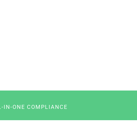
L-IN-ONE COMPLIANCE
gency-Paket für Agenturen