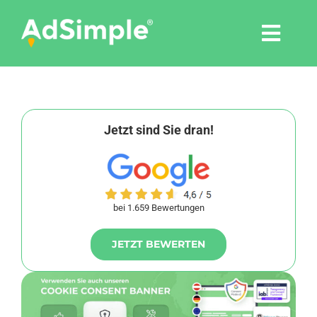
Skip
to
Togg
content
Navi
Leistungen
Tools
Jetzt sind Sie dran!
Pressemitteilungen
bei 1.659 Bewertungen
Shop
JETZT BEWERTEN
Agentur
Blog