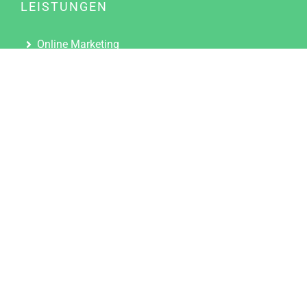
LEISTUNGEN
Online Marketing
Content Marketing
Content Marketing Abos
Content Marketing für Ärzte
Suchmaschinenoptimierung
Social Media Marketing
Influencer Marketing
Partnerprogramm
TOOLS