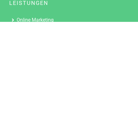
LEISTUNGEN
Online Marketing
Content Marketing
Content Marketing Abos
Content Marketing für Ärzte
Suchmaschinenoptimierung
Social Media Marketing
Influencer Marketing
Partnerprogramm
TOOLS