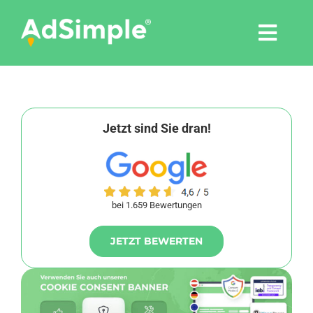
Skip
to
Togg
content
Navi
Leistungen
Tools
Jetzt sind Sie dran!
Pressemitteilungen
bei 1.659 Bewertungen
Shop
JETZT BEWERTEN
Agentur
Blog