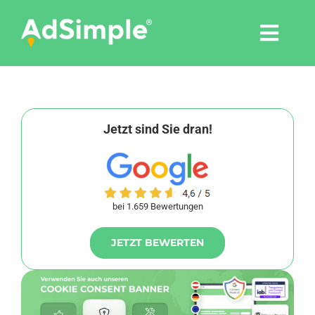
Skip
to
Togg
content
Navi
Leistungen
Tools
Jetzt sind Sie dran!
Pressemitteilungen
bei 1.659 Bewertungen
Shop
JETZT BEWERTEN
Agentur
Blog