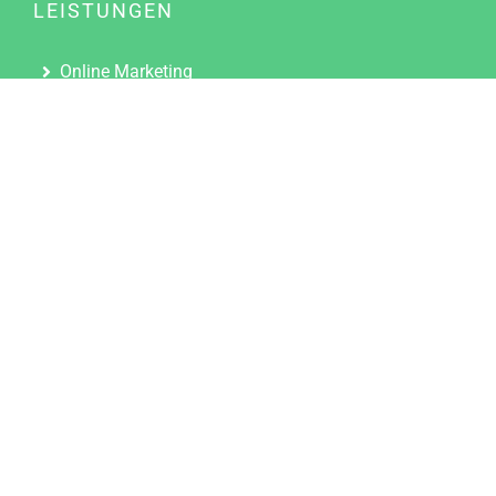
LEISTUNGEN
Online Marketing
Content Marketing
Content Marketing Abos
Content Marketing für Ärzte
Suchmaschinenoptimierung
Social Media Marketing
Influencer Marketing
Partnerprogramm
TOOLS