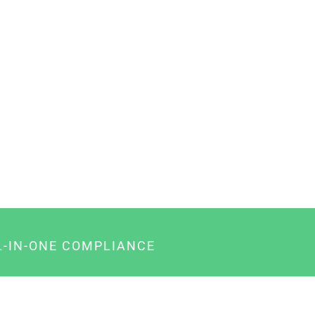
L-IN-ONE COMPLIANCE
gency-Paket für Agenturen