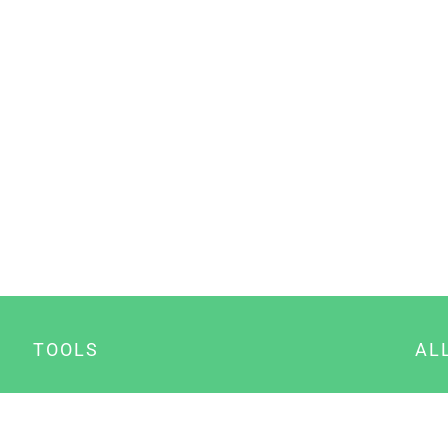
TOOLS
AL
Datenschutz Generator
A