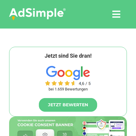
Skip
to
Togg
content
Navi
Leistungen
Tools
Jetzt sind Sie dran!
Pressemitteilungen
bei 1.659 Bewertungen
Shop
JETZT BEWERTEN
Agentur
Blog