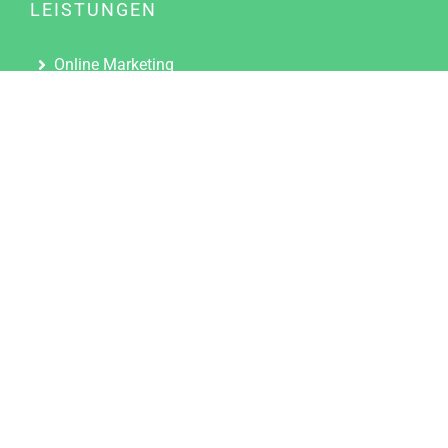
LEISTUNGEN
Online Marketing
Content Marketing
Content Marketing Abos
Content Marketing für Ärzte
Suchmaschinenoptimierung
Social Media Marketing
Influencer Marketing
Partnerprogramm
TOOLS