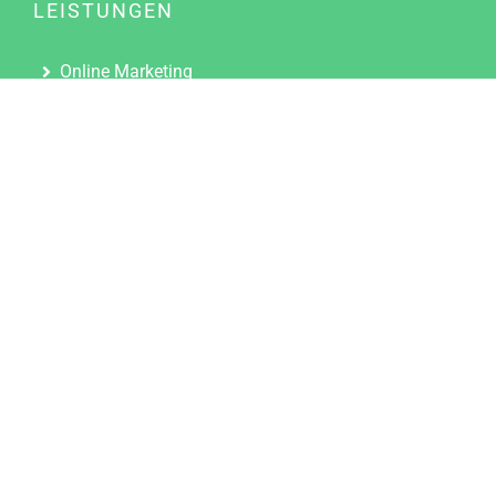
LEISTUNGEN
Online Marketing
Content Marketing
Content Marketing Abos
Content Marketing für Ärzte
Suchmaschinenoptimierung
Social Media Marketing
Influencer Marketing
Partnerprogramm
TOOLS