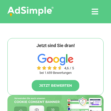
Skip
to
Togg
content
Navi
Leistungen
Tools
Jetzt sind Sie dran!
Pressemitteilungen
bei 1.659 Bewertungen
Shop
JETZT BEWERTEN
Agentur
Blog