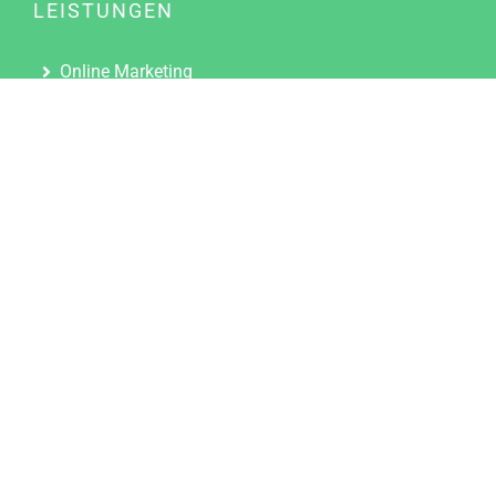
LEISTUNGEN
Online Marketing
Content Marketing
Content Marketing Abos
Content Marketing für Ärzte
Suchmaschinenoptimierung
Social Media Marketing
Influencer Marketing
Partnerprogramm
TOOLS