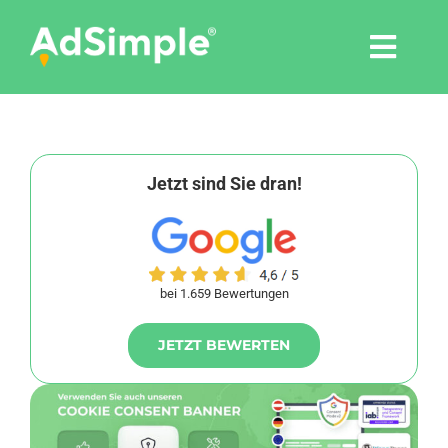
Skip
to
Togg
content
Navi
Leistungen
Tools
Jetzt sind Sie dran!
Pressemitteilungen
bei 1.659 Bewertungen
Shop
JETZT BEWERTEN
Agentur
Blog