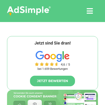
Skip
to
Togg
content
Navi
Leistungen
Tools
Jetzt sind Sie dran!
Pressemitteilungen
bei 1.659 Bewertungen
Shop
JETZT BEWERTEN
Agentur
Blog