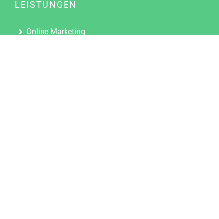
LEISTUNGEN
Online Marketing
Content Marketing
Content Marketing Abos
Content Marketing für Ärzte
Suchmaschinenoptimierung
Social Media Marketing
Influencer Marketing
Partnerprogramm
TOOLS