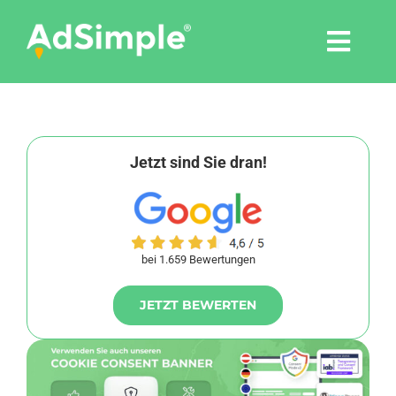
Skip
to
Togg
content
Navi
Leistungen
Tools
Jetzt sind Sie dran!
Pressemitteilungen
bei 1.659 Bewertungen
Shop
JETZT BEWERTEN
Agentur
Blog