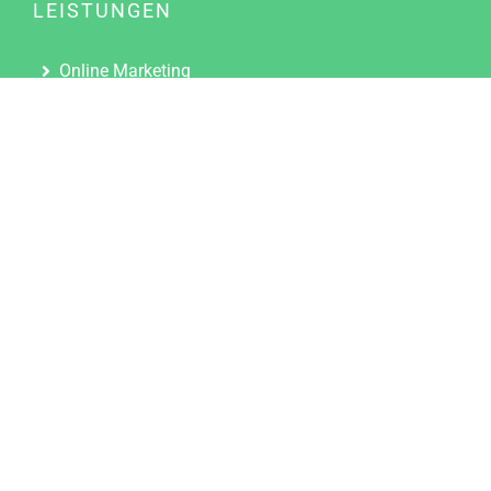
LEISTUNGEN
Online Marketing
Content Marketing
Content Marketing Abos
Content Marketing für Ärzte
Suchmaschinenoptimierung
Social Media Marketing
Influencer Marketing
Partnerprogramm
TOOLS