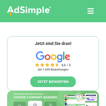
Skip
to
Togg
content
Navi
Leistungen
Tools
Jetzt sind Sie dran!
Pressemitteilungen
bei 1.659 Bewertungen
Shop
JETZT BEWERTEN
Agentur
Blog