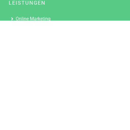
LEISTUNGEN
Online Marketing
Content Marketing
Content Marketing Abos
Content Marketing für Ärzte
Suchmaschinenoptimierung
Social Media Marketing
Influencer Marketing
Partnerprogramm
TOOLS