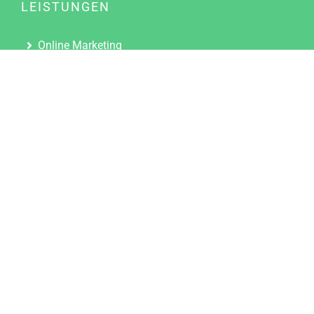
LEISTUNGEN
Online Marketing
Content Marketing
Content Marketing Abos
Content Marketing für Ärzte
Suchmaschinenoptimierung
Social Media Marketing
Influencer Marketing
Partnerprogramm
TOOLS