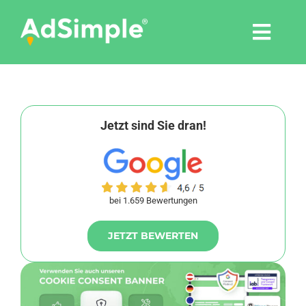
Skip
to
Togg
content
Navi
Leistungen
Tools
Jetzt sind Sie dran!
Pressemitteilungen
bei 1.659 Bewertungen
Shop
JETZT BEWERTEN
Agentur
Blog