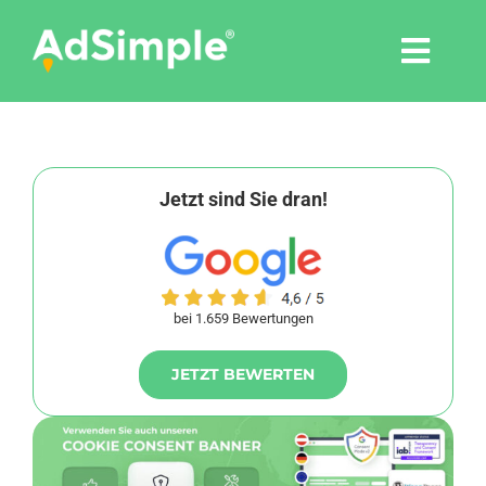
Skip
to
Togg
content
Navi
Leistungen
Tools
Jetzt sind Sie dran!
Pressemitteilungen
bei 1.659 Bewertungen
Shop
JETZT BEWERTEN
Agentur
Blog