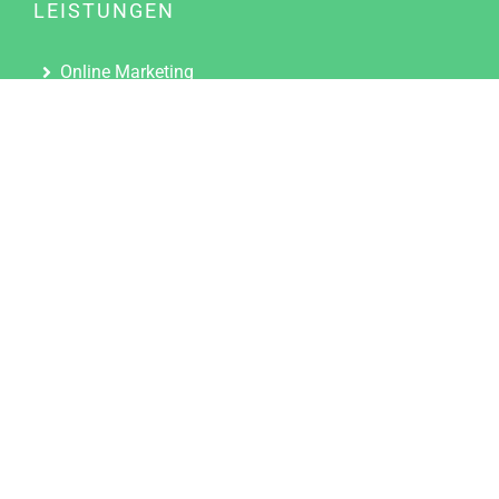
LEISTUNGEN
Online Marketing
Content Marketing
Content Marketing Abos
Content Marketing für Ärzte
Suchmaschinenoptimierung
Social Media Marketing
Influencer Marketing
Partnerprogramm
TOOLS