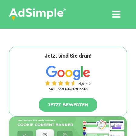
Skip
to
Togg
content
Navi
Leistungen
Tools
Jetzt sind Sie dran!
Pressemitteilungen
bei 1.659 Bewertungen
Shop
JETZT BEWERTEN
Agentur
Blog