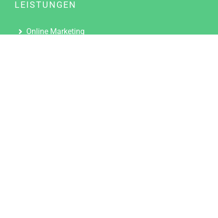
LEISTUNGEN
Online Marketing
Content Marketing
Content Marketing Abos
Content Marketing für Ärzte
Suchmaschinenoptimierung
Social Media Marketing
Influencer Marketing
Partnerprogramm
TOOLS