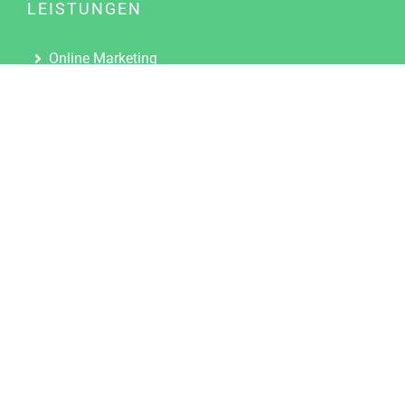
LEISTUNGEN
Online Marketing
Content Marketing
Content Marketing Abos
Content Marketing für Ärzte
Suchmaschinenoptimierung
Social Media Marketing
Influencer Marketing
Partnerprogramm
TOOLS