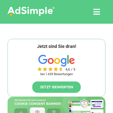
Skip
to
Togg
content
Navi
Leistungen
Tools
Jetzt sind Sie dran!
Pressemitteilungen
bei 1.659 Bewertungen
Shop
JETZT BEWERTEN
Agentur
Blog