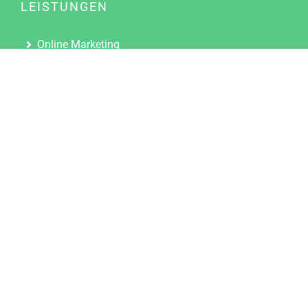
LEISTUNGEN
Online Marketing
Content Marketing
Content Marketing Abos
Content Marketing für Ärzte
Suchmaschinenoptimierung
Social Media Marketing
Influencer Marketing
Partnerprogramm
TOOLS