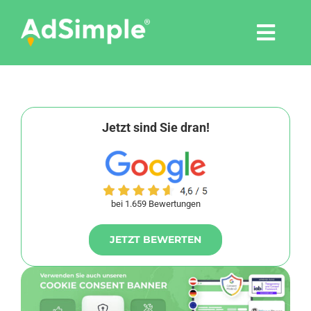
Skip
to
Togg
content
Navi
Leistungen
Tools
Jetzt sind Sie dran!
Pressemitteilungen
bei 1.659 Bewertungen
Shop
JETZT BEWERTEN
Agentur
Blog