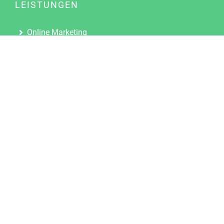
LEISTUNGEN
Online Marketing
Content Marketing
Content Marketing Abos
Content Marketing für Ärzte
Suchmaschinenoptimierung
Social Media Marketing
Influencer Marketing
Partnerprogramm
TOOLS