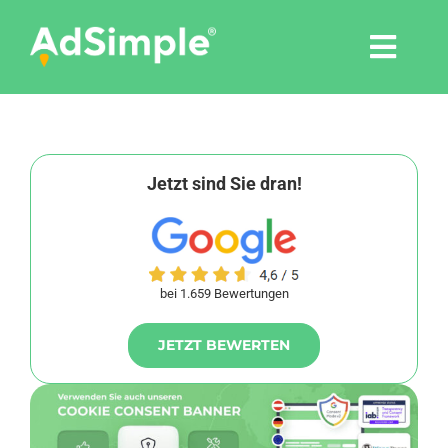
Skip
to
Togg
content
Navi
Leistungen
Tools
Jetzt sind Sie dran!
Pressemitteilungen
bei 1.659 Bewertungen
Shop
JETZT BEWERTEN
Agentur
Blog