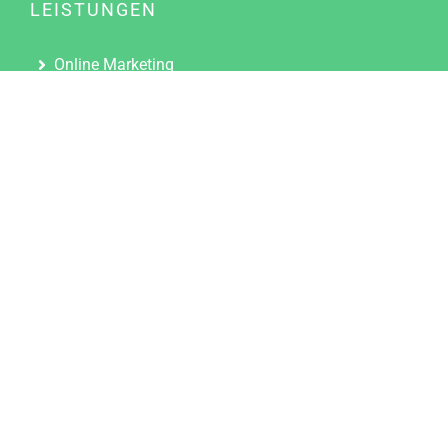
LEISTUNGEN
Online Marketing
Content Marketing
Content Marketing Abos
Content Marketing für Ärzte
Suchmaschinenoptimierung
Social Media Marketing
Influencer Marketing
Partnerprogramm
TOOLS