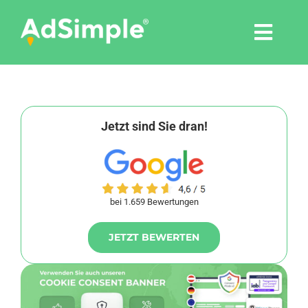
Skip
to
Togg
content
Navi
Leistungen
Tools
Jetzt sind Sie dran!
Pressemitteilungen
bei 1.659 Bewertungen
Shop
JETZT BEWERTEN
Agentur
Blog