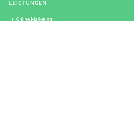
LEISTUNGEN
Online Marketing
Content Marketing
Content Marketing Abos
Content Marketing für Ärzte
Suchmaschinenoptimierung
Social Media Marketing
Influencer Marketing
Partnerprogramm
TOOLS