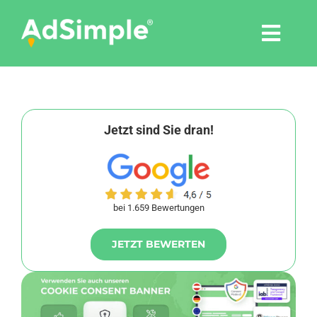
Skip
to
Togg
content
Navi
Leistungen
Tools
Jetzt sind Sie dran!
Pressemitteilungen
bei 1.659 Bewertungen
Shop
JETZT BEWERTEN
Agentur
Blog