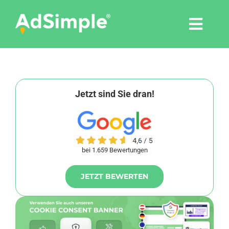
Skip
to
Togg
content
Navi
Leistungen
Tools
Jetzt sind Sie dran!
Pressemitteilungen
bei 1.659 Bewertungen
Shop
JETZT BEWERTEN
Agentur
Blog