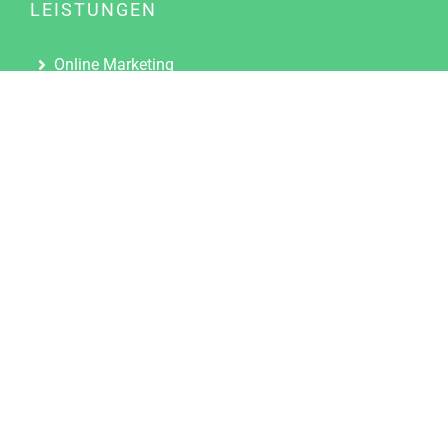
LEISTUNGEN
Online Marketing
Content Marketing
Content Marketing Abos
Content Marketing für Ärzte
Suchmaschinenoptimierung
Social Media Marketing
Influencer Marketing
Partnerprogramm
TOOLS