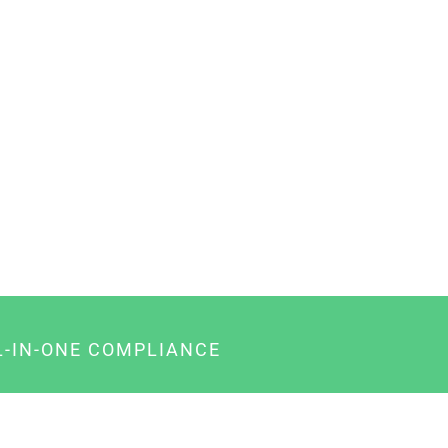
L-IN-ONE COMPLIANCE
gency-Paket für Agenturen