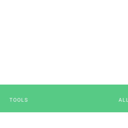
TOOLS
AL
Datenschutz Generator
A