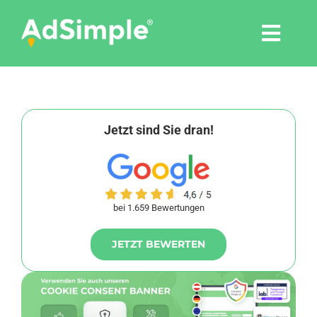
Skip
to
Togg
content
Navi
Leistungen
Tools
Jetzt sind Sie dran!
Pressemitteilungen
bei 1.659 Bewertungen
Shop
JETZT BEWERTEN
Agentur
Blog