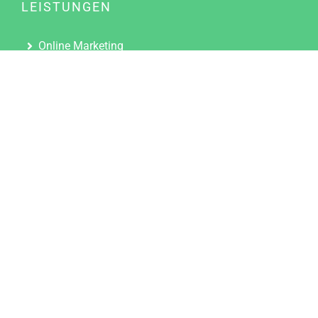
LEISTUNGEN
Online Marketing
Content Marketing
Content Marketing Abos
Content Marketing für Ärzte
Suchmaschinenoptimierung
Social Media Marketing
Influencer Marketing
Partnerprogramm
TOOLS