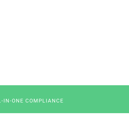
L-IN-ONE COMPLIANCE
gency-Paket für Agenturen