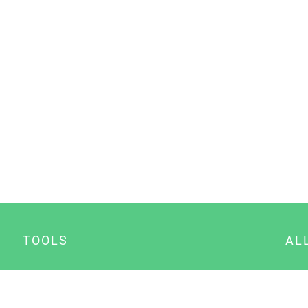
TOOLS
AL
Datenschutz Generator
A