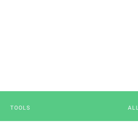
TOOLS
AL
Datenschutz Generator
A