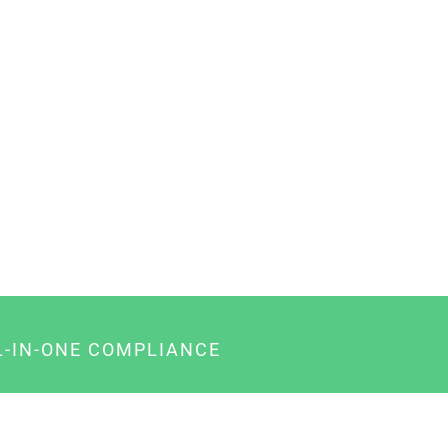
L-IN-ONE COMPLIANCE
gency-Paket für Agenturen