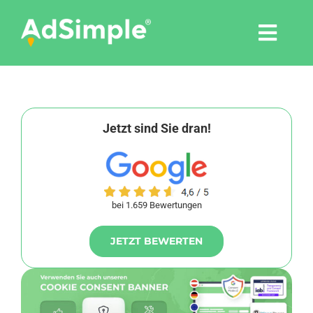
Skip
to
Togg
content
Navi
Leistungen
Tools
Jetzt sind Sie dran!
Pressemitteilungen
bei 1.659 Bewertungen
Shop
JETZT BEWERTEN
Agentur
Blog