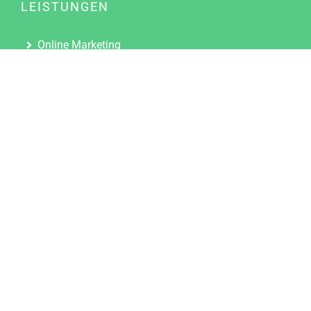
LEISTUNGEN
Online Marketing
Content Marketing
Content Marketing Abos
Content Marketing für Ärzte
Suchmaschinenoptimierung
Social Media Marketing
Influencer Marketing
Partnerprogramm
TOOLS