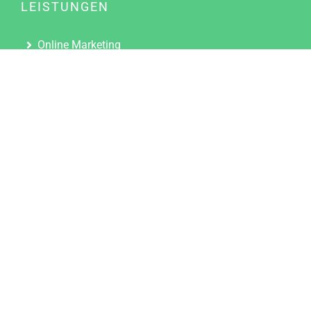
LEISTUNGEN
Online Marketing
Content Marketing
Content Marketing Abos
Content Marketing für Ärzte
Suchmaschinenoptimierung
Social Media Marketing
Influencer Marketing
Partnerprogramm
TOOLS