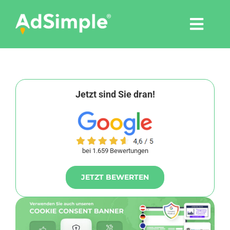
Skip
to
Togg
content
Navi
Leistungen
Tools
Jetzt sind Sie dran!
Pressemitteilungen
bei 1.659 Bewertungen
Shop
JETZT BEWERTEN
Agentur
Blog