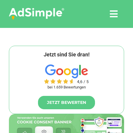
Skip
to
Togg
content
Navi
Leistungen
Tools
Jetzt sind Sie dran!
Pressemitteilungen
bei 1.659 Bewertungen
Shop
JETZT BEWERTEN
Agentur
Blog