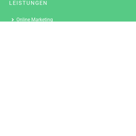
LEISTUNGEN
Online Marketing
Content Marketing
Content Marketing Abos
Content Marketing für Ärzte
Suchmaschinenoptimierung
Social Media Marketing
Influencer Marketing
Partnerprogramm
TOOLS