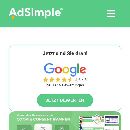
Skip
to
Togg
content
Navi
Leistungen
Tools
Jetzt sind Sie dran!
Pressemitteilungen
bei 1.659 Bewertungen
Shop
JETZT BEWERTEN
Agentur
Blog