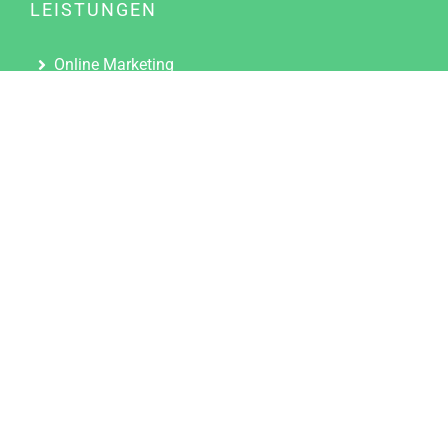
LEISTUNGEN
Online Marketing
Content Marketing
Content Marketing Abos
Content Marketing für Ärzte
Suchmaschinenoptimierung
Social Media Marketing
Influencer Marketing
Partnerprogramm
TOOLS