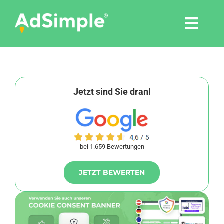
Skip
to
Togg
content
Navi
Leistungen
Tools
Jetzt sind Sie dran!
Pressemitteilungen
bei 1.659 Bewertungen
Shop
JETZT BEWERTEN
Agentur
Blog