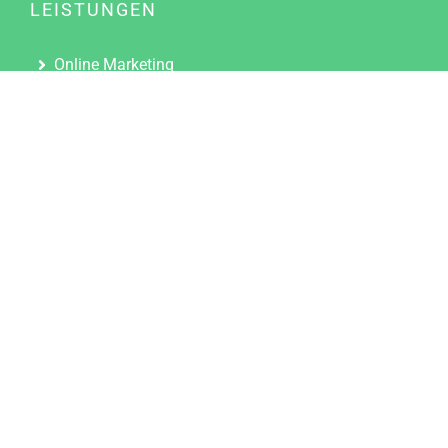
LEISTUNGEN
Online Marketing
Content Marketing
Content Marketing Abos
Content Marketing für Ärzte
Suchmaschinenoptimierung
Social Media Marketing
Influencer Marketing
Partnerprogramm
TOOLS