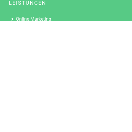
LEISTUNGEN
Online Marketing
Content Marketing
Content Marketing Abos
Content Marketing für Ärzte
Suchmaschinenoptimierung
Social Media Marketing
Influencer Marketing
Partnerprogramm
TOOLS