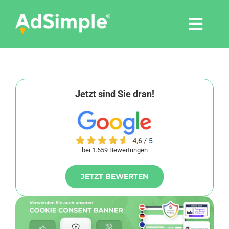
Skip
to
Togg
content
Navi
Leistungen
Tools
Jetzt sind Sie dran!
Pressemitteilungen
bei 1.659 Bewertungen
Shop
JETZT BEWERTEN
Agentur
Blog