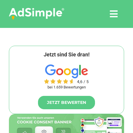
Skip
to
Togg
content
Navi
Leistungen
Tools
Jetzt sind Sie dran!
Pressemitteilungen
bei 1.659 Bewertungen
Shop
JETZT BEWERTEN
Agentur
Blog