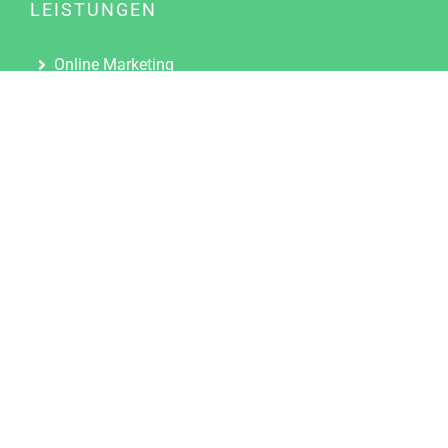
LEISTUNGEN
Online Marketing
Content Marketing
Content Marketing Abos
Content Marketing für Ärzte
Suchmaschinenoptimierung
Social Media Marketing
Influencer Marketing
Partnerprogramm
TOOLS