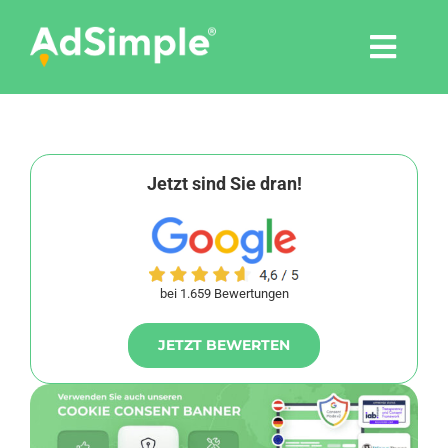
Skip
to
Togg
content
Navi
Leistungen
Tools
Jetzt sind Sie dran!
Pressemitteilungen
bei 1.659 Bewertungen
Shop
JETZT BEWERTEN
Agentur
Blog