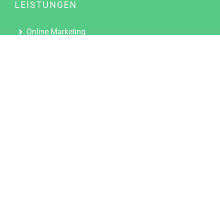
LEISTUNGEN
Online Marketing
Content Marketing
Content Marketing Abos
Content Marketing für Ärzte
Suchmaschinenoptimierung
Social Media Marketing
Influencer Marketing
Partnerprogramm
TOOLS