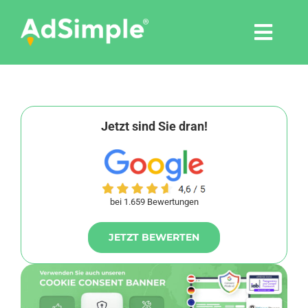
Skip
to
Togg
content
Navi
Leistungen
Tools
Jetzt sind Sie dran!
Pressemitteilungen
bei 1.659 Bewertungen
Shop
JETZT BEWERTEN
Agentur
Blog