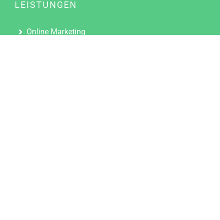
LEISTUNGEN
Online Marketing
Content Marketing
Content Marketing Abos
Content Marketing für Ärzte
Suchmaschinenoptimierung
Social Media Marketing
Influencer Marketing
Partnerprogramm
TOOLS