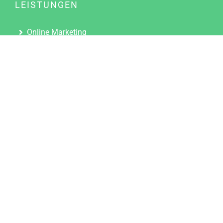
LEISTUNGEN
Online Marketing
Content Marketing
Content Marketing Abos
Content Marketing für Ärzte
Suchmaschinenoptimierung
Social Media Marketing
Influencer Marketing
Partnerprogramm
TOOLS