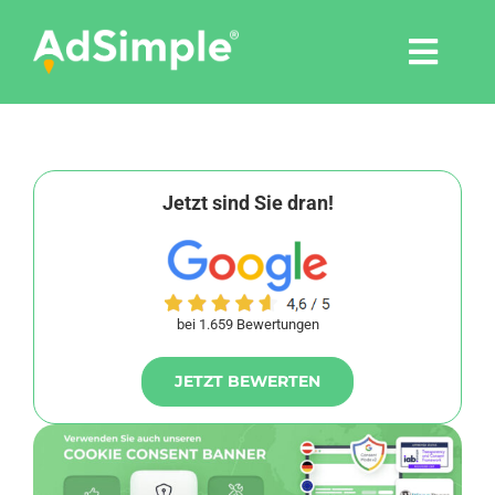
Skip
to
Togg
content
Navi
Leistungen
Tools
Jetzt sind Sie dran!
Pressemitteilungen
bei 1.659 Bewertungen
Shop
JETZT BEWERTEN
Agentur
Blog