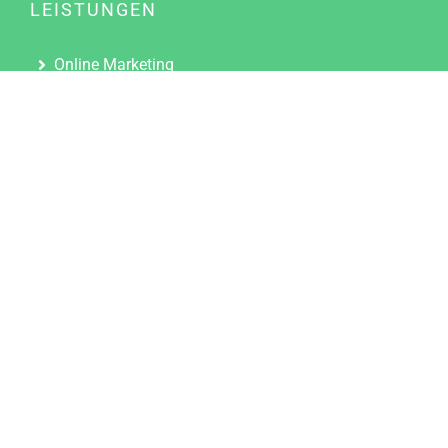
LEISTUNGEN
Online Marketing
Content Marketing
Content Marketing Abos
Content Marketing für Ärzte
Suchmaschinenoptimierung
Social Media Marketing
Influencer Marketing
Partnerprogramm
TOOLS