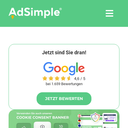
Skip
to
Togg
content
Navi
Leistungen
Tools
Jetzt sind Sie dran!
Pressemitteilungen
bei 1.659 Bewertungen
Shop
JETZT BEWERTEN
Agentur
Blog