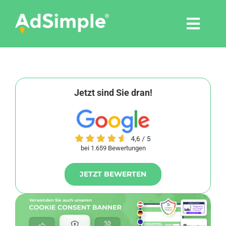
Skip
to
Togg
content
Navi
Leistungen
Tools
Jetzt sind Sie dran!
Pressemitteilungen
bei 1.659 Bewertungen
Shop
JETZT BEWERTEN
Agentur
Blog