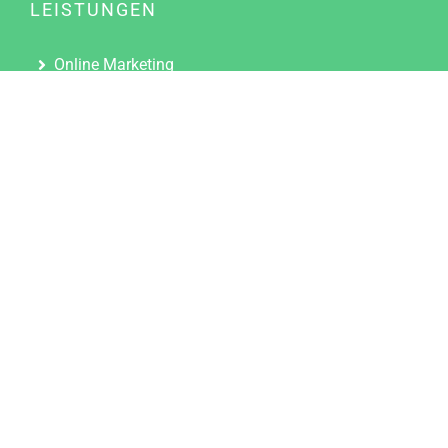
LEISTUNGEN
Online Marketing
Content Marketing
Content Marketing Abos
Content Marketing für Ärzte
Suchmaschinenoptimierung
Social Media Marketing
Influencer Marketing
Partnerprogramm
TOOLS