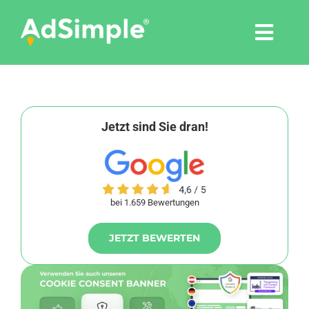
Skip
to
Togg
content
Navi
Leistungen
Tools
Jetzt sind Sie dran!
Pressemitteilungen
bei 1.659 Bewertungen
Shop
JETZT BEWERTEN
Agentur
Blog