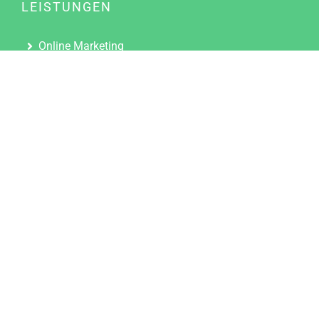
LEISTUNGEN
Online Marketing
Content Marketing
Content Marketing Abos
Content Marketing für Ärzte
Suchmaschinenoptimierung
Social Media Marketing
Influencer Marketing
Partnerprogramm
TOOLS