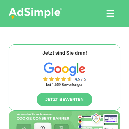
Skip
to
Togg
content
Navi
Leistungen
Tools
Jetzt sind Sie dran!
Pressemitteilungen
bei 1.659 Bewertungen
Shop
JETZT BEWERTEN
Agentur
Blog