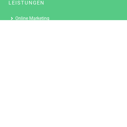
LEISTUNGEN
Online Marketing
Content Marketing
Content Marketing Abos
Content Marketing für Ärzte
Suchmaschinenoptimierung
Social Media Marketing
Influencer Marketing
Partnerprogramm
TOOLS