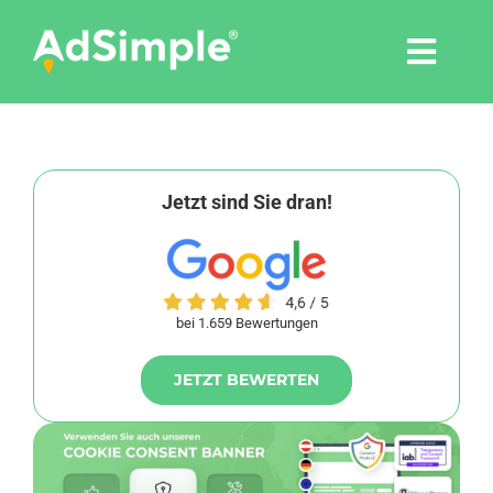
Skip
to
Togg
content
Navi
Leistungen
Tools
Jetzt sind Sie dran!
Pressemitteilungen
bei 1.659 Bewertungen
Shop
JETZT BEWERTEN
Agentur
Blog