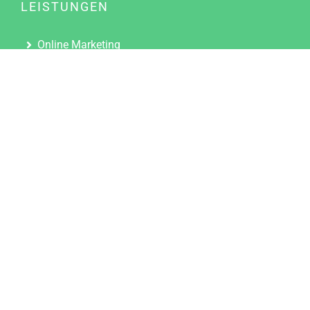
LEISTUNGEN
Online Marketing
Content Marketing
Content Marketing Abos
Content Marketing für Ärzte
Suchmaschinenoptimierung
Social Media Marketing
Influencer Marketing
Partnerprogramm
TOOLS