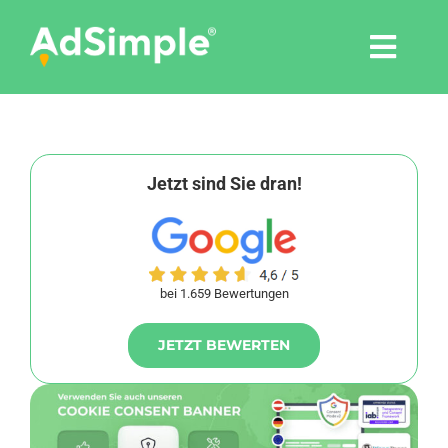
Skip
to
Togg
content
Navi
Leistungen
Tools
Jetzt sind Sie dran!
Pressemitteilungen
bei 1.659 Bewertungen
Shop
JETZT BEWERTEN
Agentur
Blog