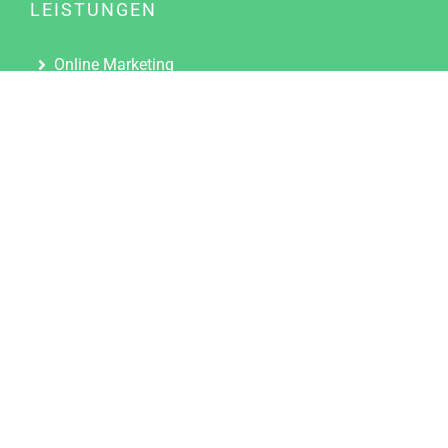
LEISTUNGEN
Online Marketing
Content Marketing
Content Marketing Abos
Content Marketing für Ärzte
Suchmaschinenoptimierung
Social Media Marketing
Influencer Marketing
Partnerprogramm
TOOLS