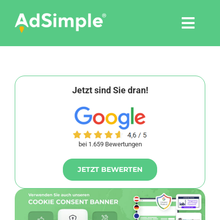
Skip
to
Togg
content
Navi
Leistungen
Tools
Jetzt sind Sie dran!
Pressemitteilungen
bei 1.659 Bewertungen
Shop
JETZT BEWERTEN
Agentur
Blog