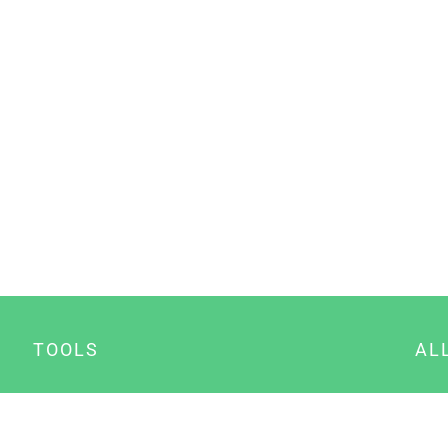
TOOLS
AL
Datenschutz Generator
A