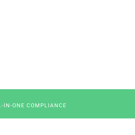
L-IN-ONE COMPLIANCE
gency-Paket für Agenturen