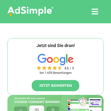
Skip
to
Togg
content
Navi
Leistungen
Tools
Jetzt sind Sie dran!
Pressemitteilungen
bei 1.659 Bewertungen
Shop
JETZT BEWERTEN
Agentur
Blog