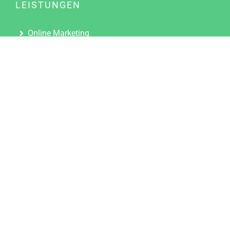
LEISTUNGEN
Online Marketing
Content Marketing
Content Marketing Abos
Content Marketing für Ärzte
Suchmaschinenoptimierung
Social Media Marketing
Influencer Marketing
Partnerprogramm
TOOLS