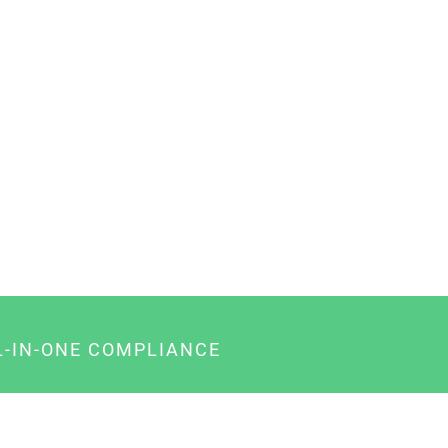
L-IN-ONE COMPLIANCE
gency-Paket für Agenturen