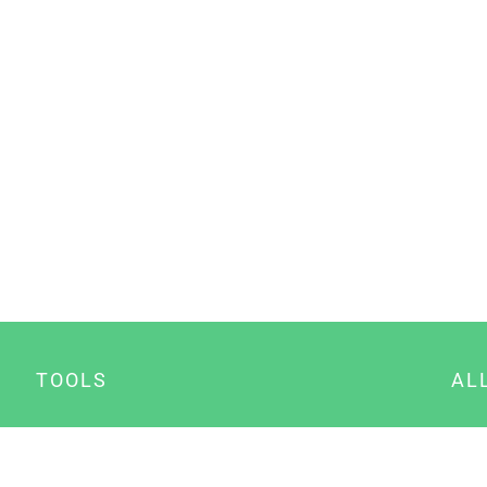
TOOLS
AL
Datenschutz Generator
A