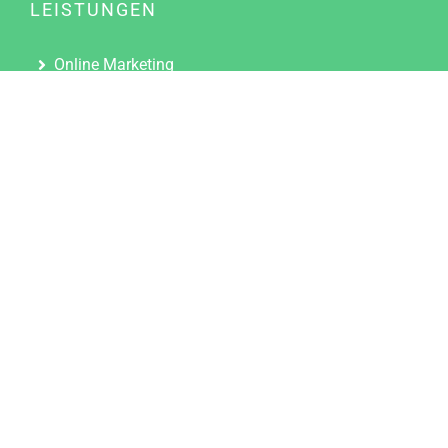
LEISTUNGEN
Online Marketing
Content Marketing
Content Marketing Abos
Content Marketing für Ärzte
Suchmaschinenoptimierung
Social Media Marketing
Influencer Marketing
Partnerprogramm
TOOLS