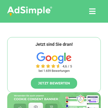
Skip
to
Togg
content
Navi
Leistungen
Tools
Jetzt sind Sie dran!
Pressemitteilungen
bei 1.659 Bewertungen
Shop
JETZT BEWERTEN
Agentur
Blog