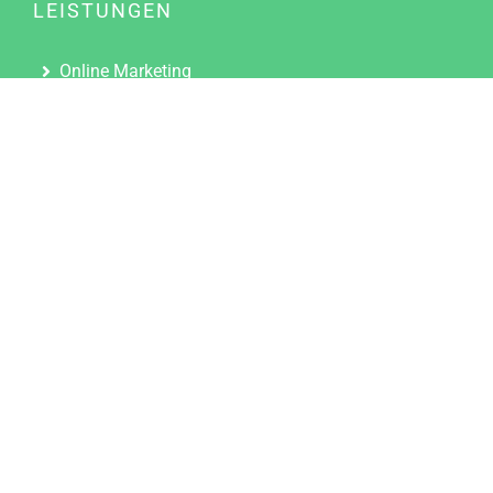
LEISTUNGEN
Online Marketing
Content Marketing
Content Marketing Abos
Content Marketing für Ärzte
Suchmaschinenoptimierung
Social Media Marketing
Influencer Marketing
Partnerprogramm
TOOLS