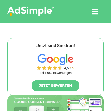
Skip
to
Togg
content
Navi
Leistungen
Tools
Jetzt sind Sie dran!
Pressemitteilungen
bei 1.659 Bewertungen
Shop
JETZT BEWERTEN
Agentur
Blog